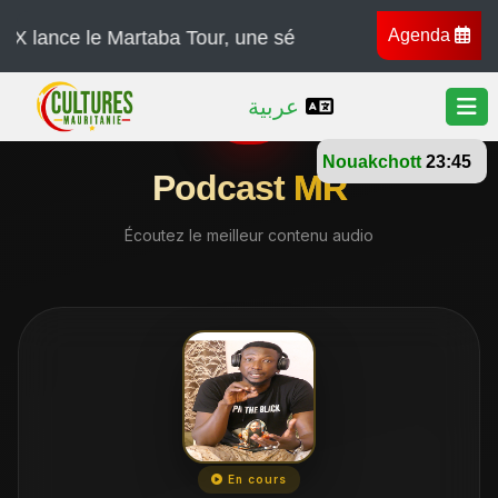
Agenda
ance le Martaba Tour, une série de concerts à travers l’
عربية
Nouakchott
23:45
Podcast
MR
Écoutez le meilleur contenu audio
En cours