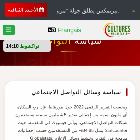
الأجندة الثقافية
بيريمكس يطلق جولة ”مرتبة تور“، وهي سلسلة حفلات موسيقية تمتد عبر إفريقيا وأوروبا وأمريكا.
ة
سياسة
سياسة وسائل التواصل الاجتماعي
Français
سياسة
التواصل
نواكشوط
14:10
التواصل
سياسة وسائل التواصل الاجتماعي
وبحسب التقرير الرقمي 2022 حول موريتانيا، فإن ربع السكان،
أي مليون نسمة من إجمالي تقدير 4.5 مليون نسمة، يستخدمون
شبكات التواصل الاجتماعي، ويأتي فيسبوك في المقدمة، حيث
يمثل 84.85% من المستخدمين حسب إحصائيات Statcounter
Globalstats. مدمجة في التقرير وتنشط وسائل الإعلام