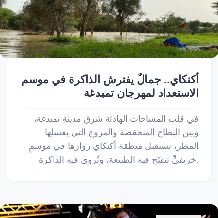
أكنكاي.. جمالٌ يفترش الذاكرة في موسم
الاستعداد لمهرجان تمبدغة
في قلب المساحات الهادئة شرق مدينة تمبدغة،
وبين البطاح المنخفضة والمروج التي يغسلها
المطر، تستقبل منطقة أكنكاي زوّارها في موسمٍ
خريفيٍّ تتفتّح فيه الطبيعة، وتُروى فيه الذاكرة.