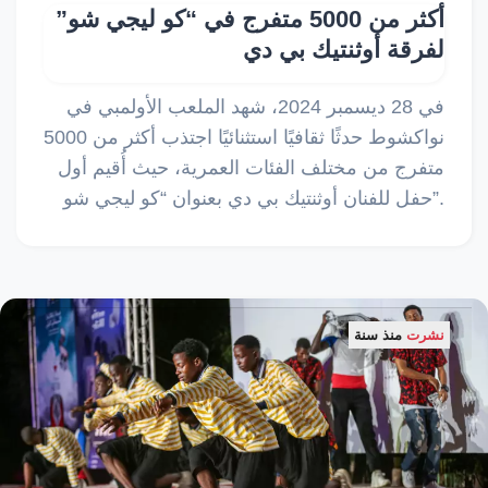
أكثر من 5000 متفرج في “كو ليجي شو”
لفرقة أوثنتيك بي دي
في 28 ديسمبر 2024، شهد الملعب الأولمبي في
نواكشوط حدثًا ثقافيًا استثنائيًا اجتذب أكثر من 5000
متفرج من مختلف الفئات العمرية، حيث أُقيم أول
حفل للفنان أوثنتيك بي دي بعنوان “كو ليجي شو”.
نشرت
منذ سنة