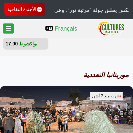
الأجندة الثقافية
Français
نواكشوط
28°
موريتانيا التعددية
نشرت
منذ 7 أشهر