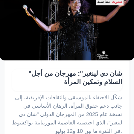
نشرت
منذ سنة
"شان دي لينغير": مهرجان من أجل
السلام وتمكين المرأة
شكّل الاحتفاء بالموسيقى والثقافات الإفريقية، إلى
جانب دعم حقوق المرأة، الرهان الأساسي في
نسخة عام 2025 من المهرجان الدولي "شان دي
لينغير"، الذي احتضنته العاصمة الموريتانية نواكشوط
في الفترة ما بين 10 و12 يوليو.