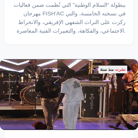
ببطولة “السلام الوطنية” التي نُظمت ضمن فعاليات
مهرجان FISH’AC في نسخته الخامسة، والتي
ركزت على التراث الشفهي الإفريقي، والانخراط
الاجتماعي، والفكاهة، والتعبيرات الفنية المعاصرة.
نشرت
منذ سنة