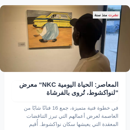
نشرت
منذ سنة
معرض “NKC المعاصر: الحياة اليومية
لنواكشوط، تُروى بالفرشاة”
في خطوة فنية متميزة، جمع 16 فنانًا شابًا من
العاصمة لعرض أعمالهم التي تبرز التناقضات
المعقدة التي يعيشها سكان نواكشوط. أُقيم