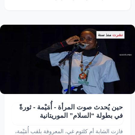
نشرت
منذ سنة
حين يُحدث صوت المرأة - أُمَيْمة - ثورةً
في بطولة “السلام” الموريتانية
فازت الشابة أم كلثوم غي، المعروفة بلقب أُمَيْمة،