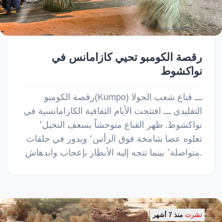
رقصة الكومبو تحيي كازامانس في
نواكشوط
رقصة الكومبو(Kumpo) ـــ قناع شعب الجولا
التقليدي ـــ افتتحت الأيام الثقافية الكازامانسية في
نواكشوط. ظهر القناع متوحشاً بسعف النخيل٬
تعلوه عصا شامخة فوق الرأس٬ ويدور في حلقات
متواصلة٬ بينما تتجه إليه الأنظار بإعجاب واندهاش.
نشرت
منذ 7 أشهر