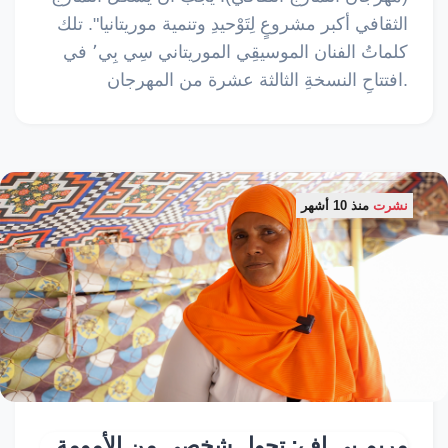
الثقافي أكبر مشروعٍ لِتَوْحيدِ وتنمية موريتانيا". تلك
كلماتُ الفنان الموسيقِي الموريتاني سِي بِي٬ في
افتتاحِ النسخةِ الثالثة عشرة من المهرجان.
نشرت
منذ 10 أشهر
مريم بي إف: تحول شخصي من الأمومة