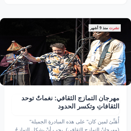
نشرت
منذ 9 أشهر
مهرجان التمازج الثقافي: نغماتٌ توحد
الثقافاتِ وتكسر الحدود
"أُهَنِّئ لمين كان" على هذه المبادرةِ الجميلة
(مهرجانُ التمازج الثقافي). يجب أنْ يشكل التمازجُ