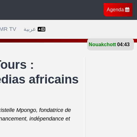
Agenda
rs l’Afrique, l’Europe et l’Amérique
Bruxelles célèb
MR TV
عربية
Nouakchott
26°
ours :
dias africains
istelle Mpongo, fondatrice de
financement, indépendance et