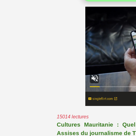
singleflirt.com
15014 lectures
Cultures Mauritanie : Que
Assises du journalisme de T