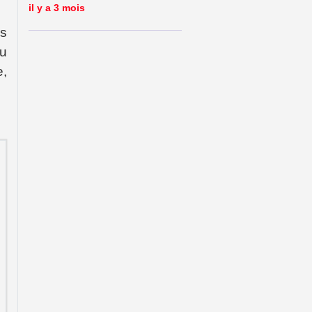
il y a 3 mois
es
du
e,