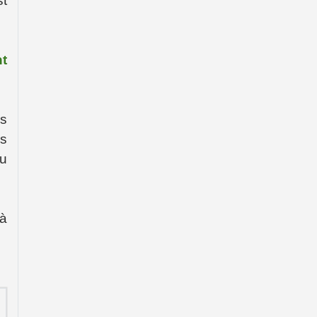
st
t
es
rs
au
 à