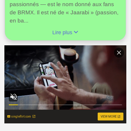
passionnés — est le nom donné aux fans
de BRMX. Il est né de « Jaarabi » (passion,
en ba...
Lire plus
singleflirt.com
VIEW MORE