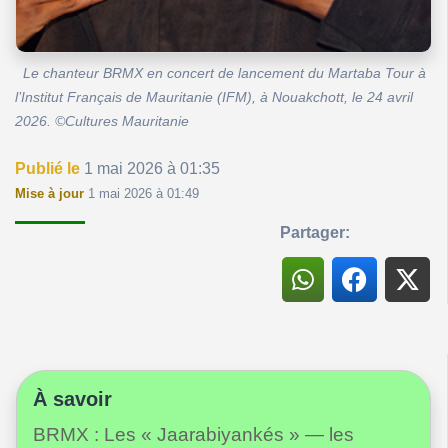
Le chanteur BRMX en concert de lancement du Martaba Tour à
l’Institut Français de Mauritanie (IFM), à Nouakchott, le 24 avril
2026. ©Cultures Mauritanie
Publié le
1 mai 2026 à 01:35
Mise à jour
1 mai 2026 à 01:49
Partager:
À savoir
BRMX : Les « Jaarabiyankés » — les