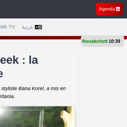
Agenda
vers l’Afrique, l’Europe et l’Amérique
Bruxelles célè
MR TV
عربية
Nouakchott
28°
ek : la
e
styliste Bana Korel, a mis en
itania.