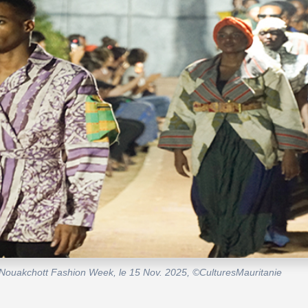
de Nouakchott Fashion Week, le 15 Nov. 2025, ©CulturesMauritanie