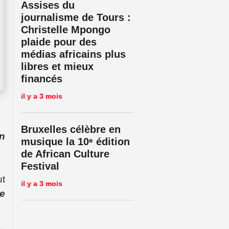
Assises du
journalisme de Tours :
Christelle Mpongo
plaide pour des
médias africains plus
libres et mieux
financés
il y a 3 mois
Bruxelles célèbre en
en
musique la 10ᵉ édition
de African Culture
Festival
ut
il y a 3 mois
le