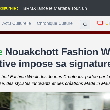
BRMX lance le Martaba Tour, une série de concerts à tra
Actu Culturelle
Chronique Culture
C'
le
Nouakchott Fashion We
tive impose sa signatur
hott Fashion Week des Jeunes Créateurs, portée par la 
e, des stylistes innovants et des créations Made in Maur