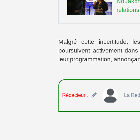
Nouakch
relation
Malgré cette incertitude, 
poursuivent activement dans l
leur programmation, annonçant 
Rédacteur
.
La Réd