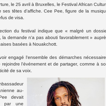
re, le 25 avril à Bruxelles, le Festival African Cultu
de ses têtes d’affiche. Cee Pee, figure de la musiq
efus de visa.
ction du festival indique que « malgré un dossi
ur, la demande n’a pas abouti favorablement » aupr
nçaises basées à Nouakchott.
avoir engagé l’ensemble des démarches nécessair
 de rejoindre l’événement et de partager, comme à s
ticité de sa voix.
assadeur
anienne au-
Pee devait
on par une