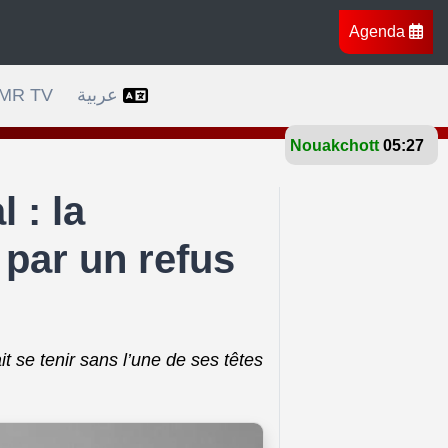
Agenda
ravers l’Afrique, l’Europe et l’Amérique
Bruxelles c
MR TV
عربية
Nouakchott
27°
 : la
par un refus
it se tenir sans l’une de ses têtes