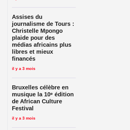
Assises du
journalisme de Tours :
Christelle Mpongo
plaide pour des
médias africains plus
libres et mieux
financés
il y a 3 mois
Bruxelles célèbre en
musique la 10ᵉ édition
mpromise par un refus de visa
de African Culture
Festival
il y a 3 mois