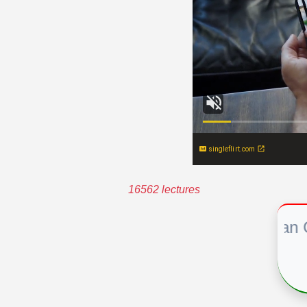
singleflirt.com
16562 lectures
African Cultur