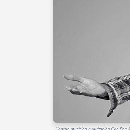
L’artiste musicien mauritanien Cee Pee