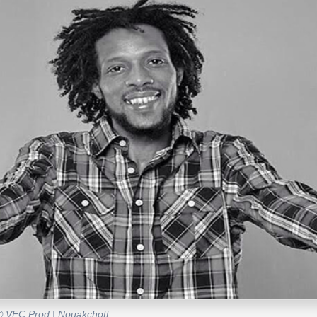
 © VFC Prod | Nouakchott