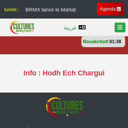
Agenda
BRMX lance le Martaba Tour, une série de conce
lturelle :
عربية
Nouakchott
01:38
Info : Hodh Ech Chargui