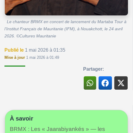
Le chanteur BRMX en concert de lancement du Martaba Tour à
l’Institut Français de Mauritanie (IFM), à Nouakchott, le 24 avril
2026. ©Cultures Mauritanie
Publié le
1 mai 2026 à 01:35
Mise à jour
1 mai 2026 à 01:49
Partager:
À savoir
BRMX : Les « Jaarabiyankés » — les