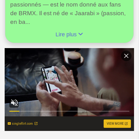
passionnés — est le nom donné aux fans
de BRMX. Il est né de « Jaarabi » (passion,
en ba...
Lire plus
singleflirt.com
VIEW MORE