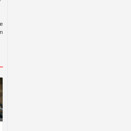
se
on