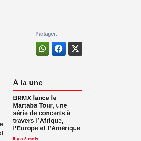
Partager:
ines » pour stimuler la scène culturelle
À la une
BRMX lance le
Martaba Tour, une
série de concerts à
travers l’Afrique,
le
l’Europe et l’Amérique
et
il y a 3 mois