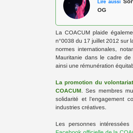
Sort
Lire aussi
OG
La COACUM plaide également p
n°0038 du 17 juillet 2012 sur la
normes internationales, no
Mauritanie dans le cadre de
ainsi une rémunération équita
La promotion du volontariat 
COACUM
. Ses membres multi
solidarité et l’engagement c
industries créatives.
Les personnes intéressées p
Facebook officielle de la C