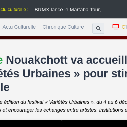
BRMX lance le Martaba Tour, une série de concer
relle :
Actu Culturelle
Chronique Culture
C'
le
Nouakchott va accueilli
iétés Urbaines » pour sti
le
dition du festival « Variétés Urbaines », du 4 au 6 d
et encourager les échanges entre artistes, institutions e