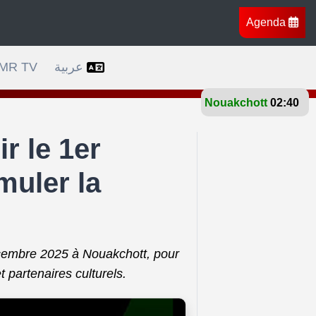
Agenda
ts à travers l’Afrique, l’Europe et l’Amérique
Bruxel
MR TV
عربية
Nouakchott
02:40
r le 1er
muler la
écembre 2025 à Nouakchott, pour
t partenaires culturels.