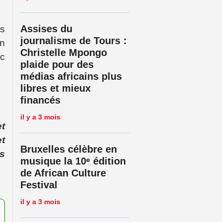
Assises du
es
journalisme de Tours :
on
Christelle Mpongo
ec
plaide pour des
médias africains plus
libres et mieux
financés
il y a 3 mois
et
et
Bruxelles célèbre en
ys
musique la 10ᵉ édition
de African Culture
Festival
il y a 3 mois