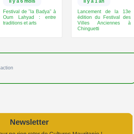
il y a 6 mois
il y a 1 an
Festival de "la Badya" à
Lancement de la 13e
Oum Lahyad : entre
édition du Festival des
traditions et arts
Villes Anciennes à
Chinguetti
action
Newsletter
r ne rien rater de Cultures Mauritanie !