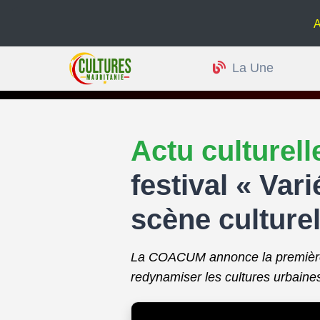
Actu cultu
La Une
Actu culturel
festival « Var
scène culturel
La COACUM annonce la première é
redynamiser les cultures urbaines 