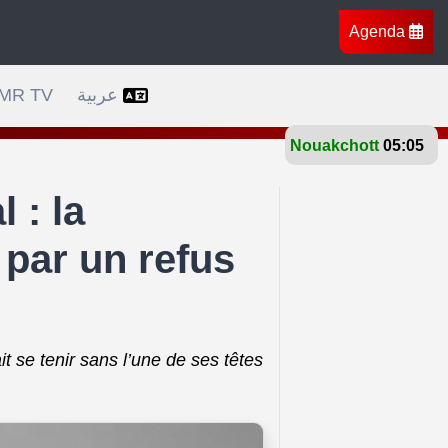
Agenda
travers l’Afrique, l’Europe et l’Amérique
Bruxelles 
MR TV
عربية
Nouakchott
27°
 : la
par un refus
it se tenir sans l’une de ses têtes