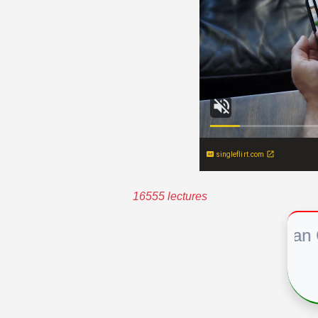
singleflirt.com
16555 lectures
African Cultu