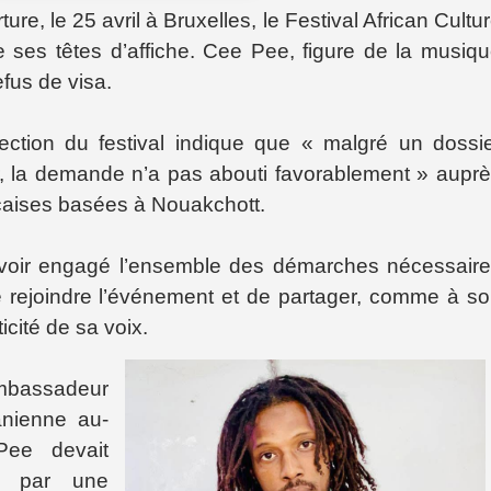
re, le 25 avril à Bruxelles, le Festival African Cultu
de ses têtes d’affiche. Cee Pee, figure de la musiq
efus de visa.
ction du festival indique que « malgré un dossi
ur, la demande n’a pas abouti favorablement » aupr
nçaises basées à Nouakchott.
avoir engagé l’ensemble des démarches nécessair
 de rejoindre l’événement et de partager, comme à s
ticité de sa voix.
assadeur
anienne au-
Pee devait
on par une