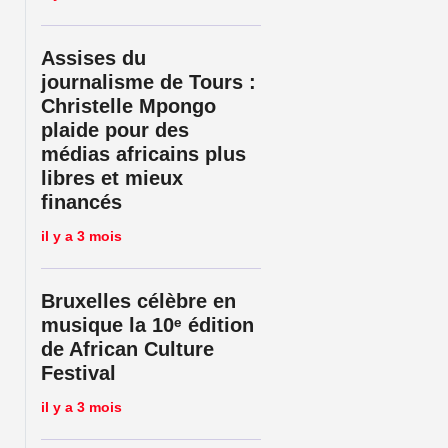
Assises du
journalisme de Tours :
Christelle Mpongo
plaide pour des
médias africains plus
libres et mieux
financés
il y a 3 mois
Bruxelles célèbre en
musique la 10ᵉ édition
ompromise par un refus de visa
de African Culture
Festival
il y a 3 mois