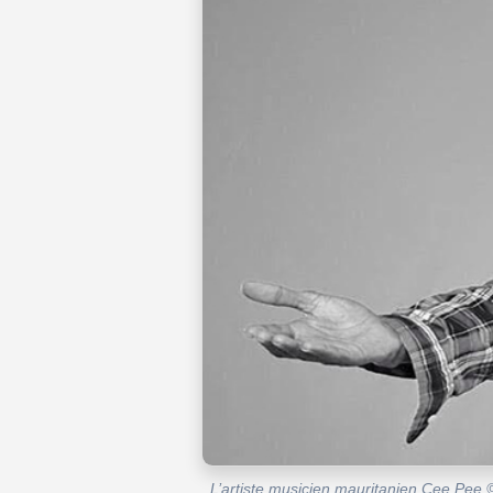
L’artiste musicien mauritanien Cee Pee