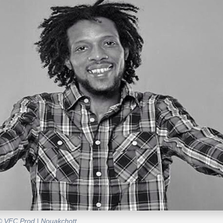
 © VFC Prod | Nouakchott