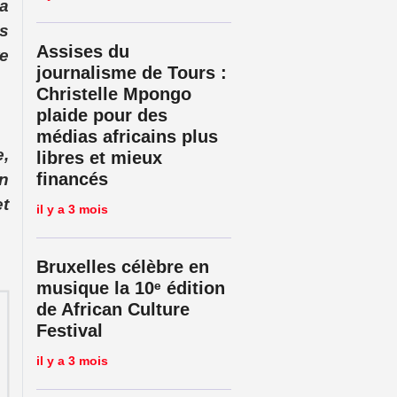
a
s
Assises du
e
journalisme de Tours :
Christelle Mpongo
plaide pour des
médias africains plus
,
libres et mieux
financés
un
et
il y a 3 mois
Bruxelles célèbre en
musique la 10ᵉ édition
de African Culture
Festival
il y a 3 mois