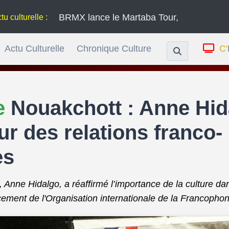
BRMX lance le Martaba Tour, une série de concerts à t
Actu Culturelle
Chronique Culture
C'
le
Nouakchott : Anne Hid
r des relations franco-
es
 Anne Hidalgo, a réaffirmé l’importance de la culture dan
cement de l'Organisation internationale de la Francophon