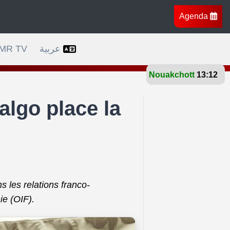
Agenda
ravers l’Afrique, l’Europe et l’Amérique
Bruxelles c
MR TV
عربية
Nouakchott
28°
algo place la
s les relations franco-
ie (OIF).