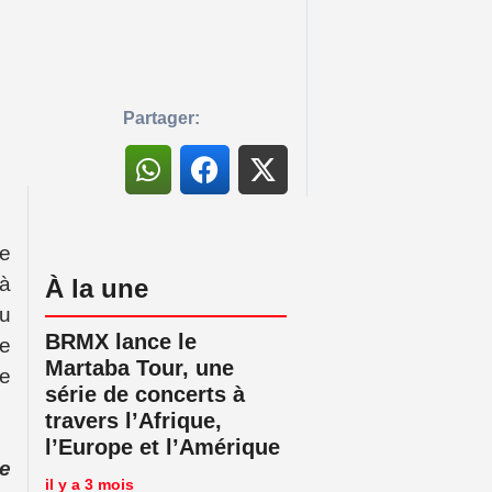
Partager:
e
à
À la une
du
BRMX lance le
le
Martaba Tour, une
ue
série de concerts à
travers l’Afrique,
l’Europe et l’Amérique
e
il y a 3 mois