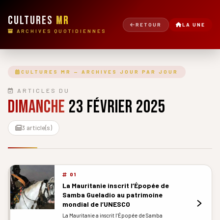
CULTURES
MR
RETOUR
LA UNE
ARCHIVES QUOTIDIENNES
CULTURES MR — ARCHIVES JOUR PAR JOUR
ARTICLES DU
dimanche
23 février 2025
3 article(s)
01
La Mauritanie inscrit l’Épopée de
Samba Gueladio au patrimoine
mondial de l’UNESCO
La Mauritanie a inscrit l’Épopée de Samba